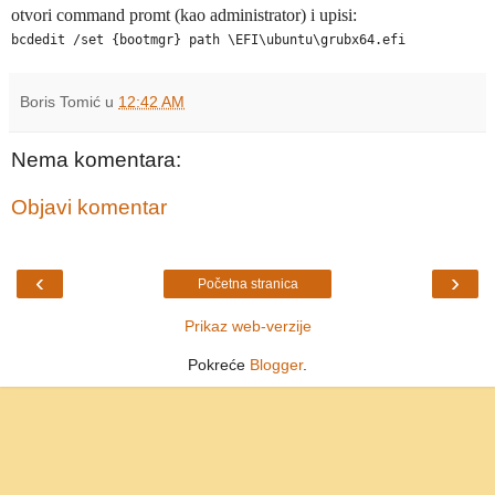
otvori command promt (kao administrator) i upisi:
bcdedit /set {bootmgr} path \EFI\ubuntu\grubx64.efi
Boris Tomić
u
12:42 AM
Nema komentara:
Objavi komentar
‹
›
Početna stranica
Prikaz web-verzije
Pokreće
Blogger
.