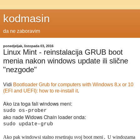
kodmasin
da ne zaboravim
ponedjeljak, listopada 03, 2016
Linux Mint - reinstalacija GRUB boot
menia nakon windows update ili slične
"nezgode"
Vidi
Bootloader Grub for computers with Windows 8.x or 10
(EFI and UEFI): how to re-install it
.
Ako iza toga fali windows meni:
sudo os-prober
ako nade Widows Chain loader onda:
sudo update-grub
Ako pak windowsi stalno resetiraju
s
voj boot meni
U windozama
.