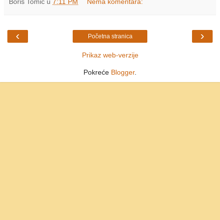
Boris Tomić
u
7:11 PM
Nema komentara:
‹
›
Početna stranica
Prikaz web-verzije
Pokreće
Blogger
.