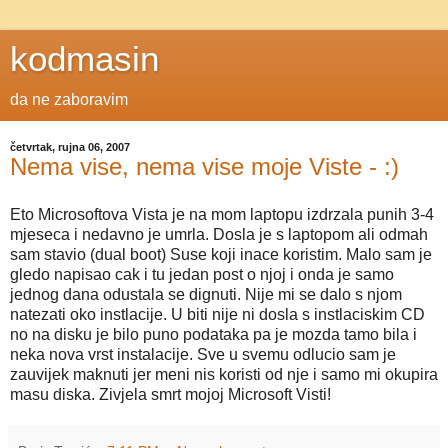
kodmasin
da ne zaboravim
četvrtak, rujna 06, 2007
Nema vise, nema vise moje Viste - :)
Eto Microsoftova Vista je na mom laptopu izdrzala punih 3-4
mjeseca i nedavno je umrla. Dosla je s laptopom ali odmah
sam stavio (dual boot) Suse koji inace koristim. Malo sam je
gledo napisao cak i tu jedan post o njoj i onda je samo
jednog dana odustala se dignuti. Nije mi se dalo s njom
natezati oko instlacije. U biti nije ni dosla s instlaciskim CD
no na disku je bilo puno podataka pa je mozda tamo bila i
neka nova vrst instalacije. Sve u svemu odlucio sam je
zauvijek maknuti jer meni nis koristi od nje i samo mi okupira
masu diska. Zivjela smrt mojoj Microsoft Visti!