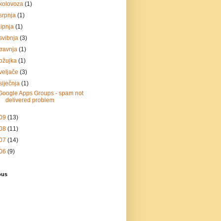
kolovoza
(1)
srpnja
(1)
lipnja
(1)
svibnja
(3)
travnja
(1)
ožujka
(1)
veljače
(3)
siječnja
(1)
Google Apps Groups - spam not
delivered problem
09
(13)
08
(11)
07
(14)
06
(9)
ous