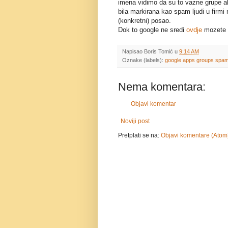
imena vidimo da su to vazne grupe ako
bila markirana kao spam ljudi u firmi 
(konkretni) posao.
Dok to google ne sredi
ovdje
mozete p
Napisao
Boris Tomić
u
9:14 AM
Oznake (labels):
google apps groups spa
Nema komentara:
Objavi komentar
Noviji post
Pretplati se na:
Objavi komentare (Atom