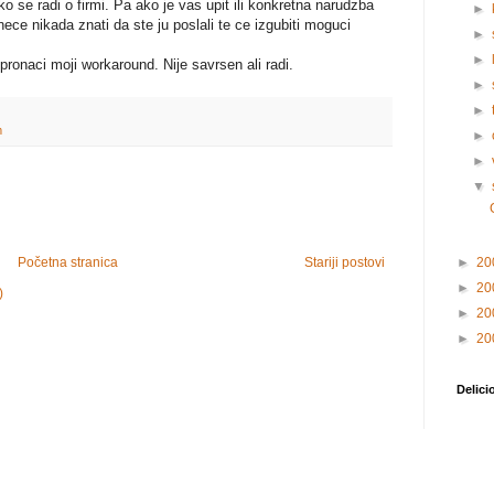
 se radi o firmi. Pa ako je vas upit ili konkretna narudzba
►
nece nikada znati da ste ju poslali te ce izgubiti moguci
►
►
ronaci moji workaround. Nije savrsen ali radi.
►
►
m
►
►
▼
Početna stranica
Stariji postovi
►
20
►
20
)
►
20
►
20
Delici