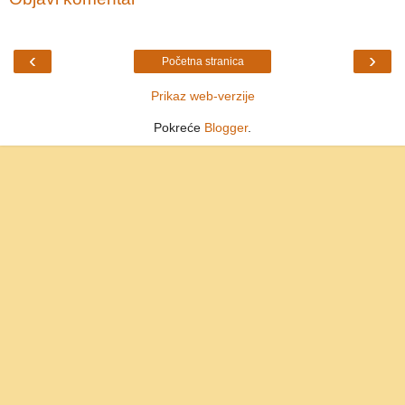
‹
›
Početna stranica
Prikaz web-verzije
Pokreće
Blogger
.