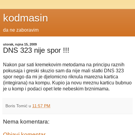
kodmasin
da ne zaboravim
utorak, rujna 15, 2009
DNS 323 nije spor !!!
Nakon par sati kremekovim metodama na principu raznih
pokusaja i greski skuzio sam da nije mali slatki DNS 323
spor nego da mi je djelomicno riknula marezna kartica
(integirana) na kompu. Kupio ja novu mreznu karticu bubnuo
je u komp i podaci opet lete nebeskim brznimama.
Boris Tomić
u
11:57 PM
Nema komentara:
Objavi komentar