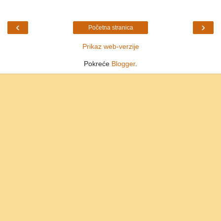
‹
›
Početna stranica
Prikaz web-verzije
Pokreće
Blogger
.