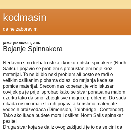
kodmasin
da ne zaboravim
petak, prosinca 01, 2006
Bojanje Spinnakera
Nedavno smo trebali oslikati konkurentske spinakere (North
Sails). I pojavio se problem s propustanjem boje kroz
materijal. To ne bi bio neki problem ali posto se radi o
velikim oslikanim plohama dolazi do mrljanja kada se
pomice materijal. Srecom nas koperant je vrlo iskusan
covijek pa je prije isprobao kako se stvar ponasa na malom
uzorku tako da smo izbjegli sve moguce probleme. Do sada
nikada nismo imali slicnih pojava a koristimo materijale
vodecih proizvodaca (Dimension, Bainbridge i Contender).
Tako ako ikada budete morali oslikati North Sails spinaker
pazite!
Druga stvar koja se da iz ovog zakljuciti je to da se cini da