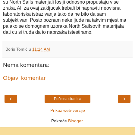
su North Sails materijali losiji odnosno propustaju vise
zraka. Ali za ovaj zakljucak trebali bi napraviti neovisna
laboratoriska istrazivanja tako da ne bilo da sam
subjektivan. Posto poznam neke ljude na takvim mjestima
pa ako se domognem uzoraka North Sailsovih materijala
dati cu si truda da to nabrzaka istestiramo.
Boris Tomić
u
11:14 AM
Nema komentara:
Objavi komentar
‹
›
Početna stranica
Prikaz web-verzije
Pokreće
Blogger
.